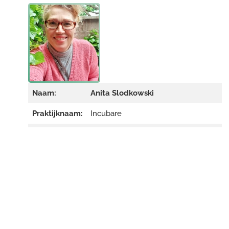
Naam:
Anita Slodkowski
Praktijknaam:
Incubare
Omschrijving:
Hallo ik ben Anita, aangenaam!
Het zal jou een worst wezen hoe ik
je help, als het maar helpt!!
Tussen denken, willen en doen zit
wel een verschil. Anders loste je
jouw problemen gewoon op. Je
weet immers wat je wilt en hoe je
het moet doen. Waarschijnlijk is dat