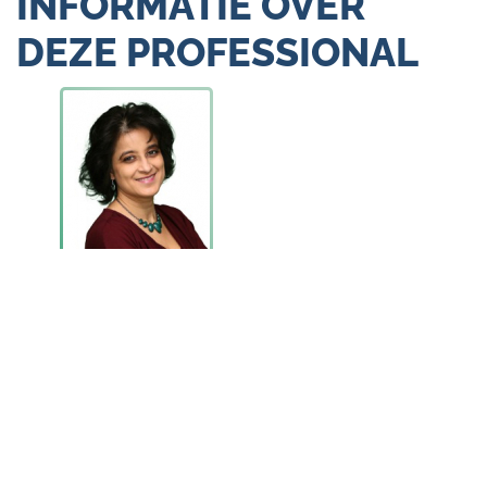
INFORMATIE OVER
DEZE PROFESSIONAL
Naam:
Asha Badal Vasconcellos
Praktijknaam:
Praktijk 'Zijn wie je bent'
Omschrijving:
Ik begeleid goed opgeleide, zelfsture
bij het oplossen van emotionele blokk
omzetten van belemmerende overtuigi
ze na trauma's - zoals opgevoed zijn d
narcistische ouder - en andere vervel