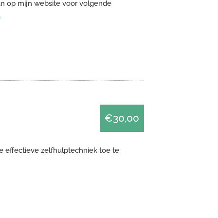
dan op mijn website voor volgende
a
€30,00
 effectieve zelfhulptechniek toe te