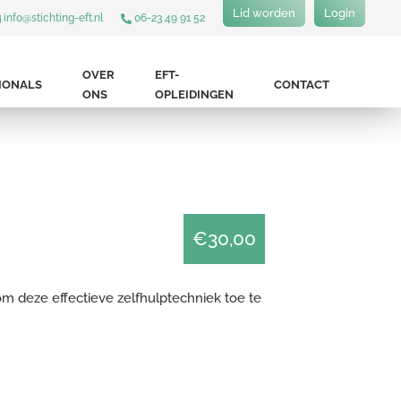
Lid worden
Login
info@stichting-eft.nl
06-23 49 91 52
OVER
EFT-
IONALS
CONTACT
ONS
OPLEIDINGEN
€30,00
om deze effectieve zelfhulptechniek toe te