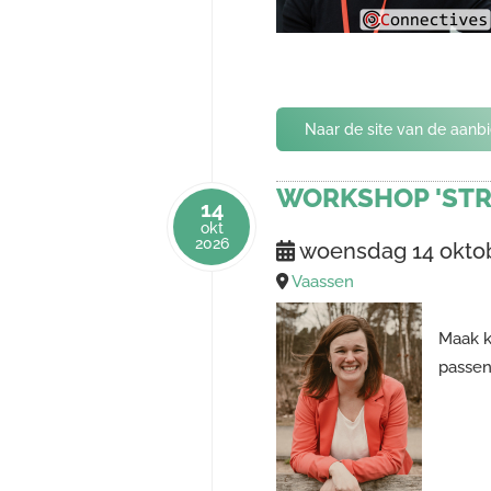
Naar de site van de aanb
WORKSHOP 'STR
14
okt
2026
woensdag 14 okto
Vaassen
Maak k
passen