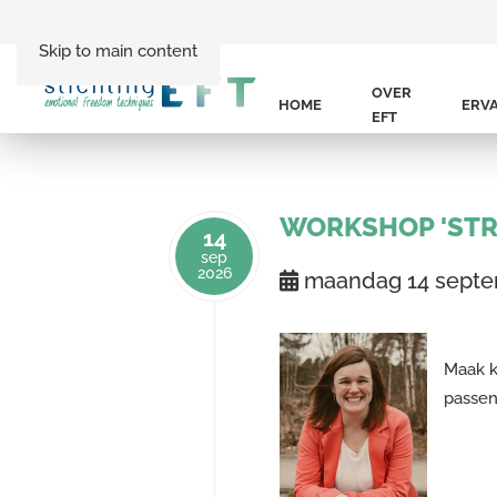
Skip to main content
OVER
HOME
ERV
EFT
WORKSHOP 'STR
14
sep
2026
maandag 14 sept
Maak k
passen