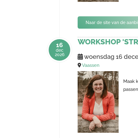
Naar de site van de aanb
WORKSHOP 'STR
16
dec
2026
woensdag 16 dec
Vaassen
Maak k
passen