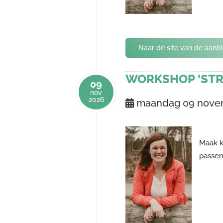
Naar de site van de aanb
WORKSHOP 'STR
09
nov
2026
maandag 09 nove
Maak k
passen