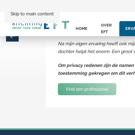
Skip to main content
“Het werken met mijn EFT behandelaar
OVER
HOME
ERV
Mij heeft het erg geholpen bij alle an
EFT
Na mijn eigen ervaring heeft ook mij
dochter helpt het enorm. Een groot s
Om privacy redenen zijn de namen w
toestemming gekregen om dit verhaa
Vind een professional