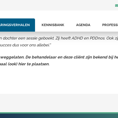
 was heel prettig. Ik vond het bijzonder.
ARINGSVERHALEN
KENNISBANK
AGENDA
PROFESS
gsten waar ik last van had. Ik pas EFT toch zeker wekelijks bij mijz
Angsten
n dochter een sessie geboekt. Zij heeft ADHD en PDDnos. Ook zij 
ucces dus voor ons allebei.”
eggelaten. De behandelaar en deze cliënt zijn bekend bij het 
l (ook) hier te plaatsen.