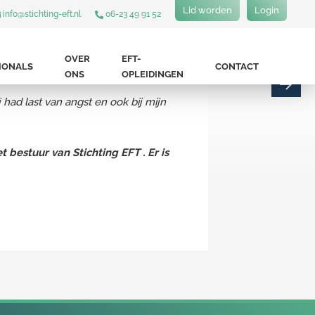
Lid worden
Login
info@stichting-eft.nl
06-23 49 91 52
OVER
EFT-
IONALS
CONTACT
elf toe.
ONS
OPLEIDINGEN
had last van angst en ook bij mijn
bestuur van Stichting EFT . Er is