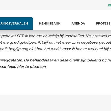
 Ik had letterlijk al mijn stress in mijn lichaam opgeslagen. Ik h
ARINGSVERHALEN
KENNISBANK
AGENDA
PROFESS
Spierkramp na trauma
egenover EFT. Ik kon me er weinig bij voorstellen. Na 4 sessies v
 het me goed geholpen. Ik blijf nu niet meer zo in negatieve gevo
r. Ik begrijp nog niet hoe het werkt, maar ik ben er wel heel blij
eggelaten. De behandelaar en deze cliënt zijn bekend bij het 
l (ook) hier te plaatsen.