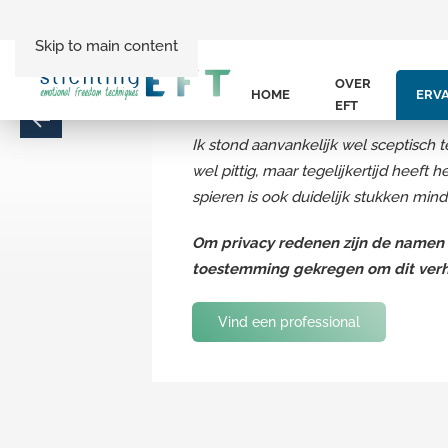
Skip to main content
Ik had ik veel last van spierkrampen.
OVER
HOME
ERV
Daar kreeg ik steeds meer last van.
EFT
Ik stond aanvankelijk wel sceptisch t
wel pittig, maar tegelijkertijd heeft
spieren is ook duidelijk stukken minde
Om privacy redenen zijn de namen w
toestemming gekregen om dit verhaa
Vind een professional