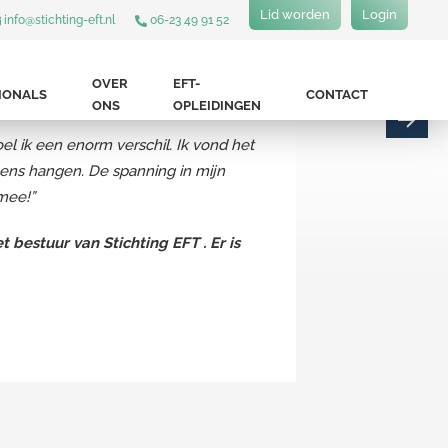
Lid worden
Login
info@stichting-eft.nl
06-23 49 91 52
ad verschillende trauma’s meegemaakt.
OVER
EFT-
IONALS
CONTACT
ONS
OPLEIDINGEN
oel ik een enorm verschil. Ik vond het
elens hangen. De spanning in mijn
 mee!”
bestuur van Stichting EFT . Er is